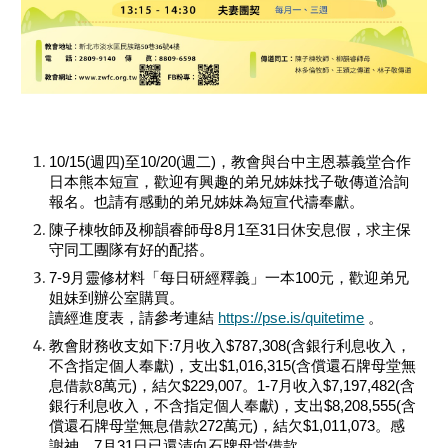
10/15(週四)至10/20(週二)，教會與台中主恩慕義堂合作
日本熊本短宣，歡迎有興趣的弟兄姊妹找子敬傳道洽詢
報名。也請有感動的弟兄姊妹為短宣代禱奉獻。
陳子棟牧師及柳韻睿師母8月1至31日休安息假，求主保
守同工團隊有好的配搭。
7-9月靈修材料「每日研經釋義」一本100元，歡迎弟兄
姐妹到辦公室購買。
讀經進度表，請參考連結
https://pse.is/quitetime
。
教會財務收支如下:7月收入$787,308(含銀行利息收入，
不含指定個人奉獻)，支出$1,016,315(含償還石牌母堂無
息借款8萬元)，結欠$229,007。1-7月收入$7,197,482(含
銀行利息收入，不含指定個人奉獻)，支出$8,208,555(含
償還石牌母堂無息借款272萬元)，結欠$1,011,073。感
謝神，7月31日已還清向石牌母堂借款。