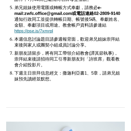
弟兄姐妹使用電匯或轉帳方式奉獻，請務必
e-
mail:zwfc.office@gmail.com或電話連絡02-2809-9140
通知行政同工並提供轉帳日期、帳號後5碼、奉獻姓名、
金額、奉獻項目或用途。教會帳戶資料請參連結
https://pse.is/7xmrpl
本週信息討論題目請參週報背面，歡迎弟兄姐妹崇拜結
束後與家人或團契小組成員討論分享。
新
朋友請留步，將有同工帶領介紹教會(譚其節執事)，
崇拜結束後請招待同工引導新朋友到「詩班席」觀看教
會介紹投影片。
下週主日崇拜信息經文：撒迦利亞書1、5章，請弟兄姐
妹預先讀經並默想。